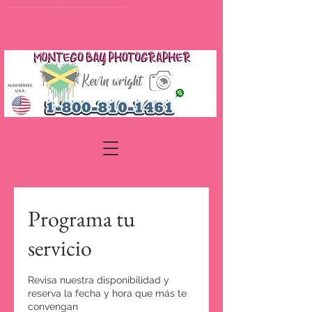
fotógrafos de boda jamaica fotógrafo de montego bay videografía de boda jamaica bodas en jamaica fotógrafo ocho rios fotógrafo negril fotógrafo jamaicano fotografía paquetes de boda jamaica lugares de boda jamaica planificador de boda jamaica fotografía de boda jamaica
Programa tu
servicio
Revisa nuestra disponibilidad y
reserva la fecha y hora que más te
convengan